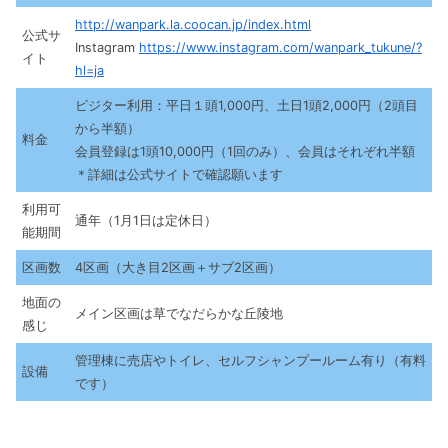
http://wanpark.la.coocan.jp/index.html
公式サ
Instagram
https://www.instagram.com/wanpark_tukune/?
イト
hl=ja
ビジター利用：平日１頭1,000円、土日1頭2,000円（2頭目
から半額）
料金
会員登録は1頭10,000円（1回のみ）、会員はそれぞれ半額
＊詳細は公式サイトで確認願います
利用可
通年（1月1日は定休日）
能期間
区画数
4区画（大き目2区画＋サブ2区画）
地面の
メイン区画は草でなだらかな丘陵地
感じ
管理棟に売店やトイレ、セルフシャンプールーム有り（有料
設備
です）