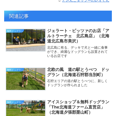
どさんこダップーのレオくん
関連記事
ジェラート・ピッツァのお店「ア
無料ドッグラン
ルトラーチェ 北広島店」（北海
道北広島市美沢）
北広島に有る、デッキで犬と一緒に食事
ができ、綺麗なドッグランも設置されて
いるお店です
北欧の風 道の駅とうべつ ドッ
無料ドッグラン
グラン（北海道石狩郡当別町）
石狩エリアの道の駅とうべつに、新しく
ドッグランが作られました
アイスショップ＆無料ドッグラン
無料ドッグラン
「The北海道ファーム直営店」
（北海道夕張郡栗山町）