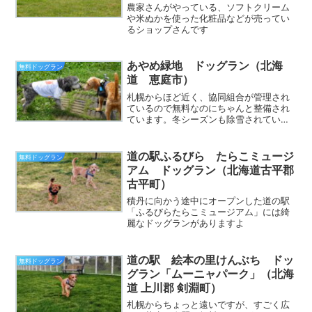
農家さんがやっている、ソフトクリーム
や米ぬかを使った化粧品などが売ってい
るショップさんです
あやめ緑地 ドッグラン（北海
無料ドッグラン
道 恵庭市）
札幌からほど近く、協同組合が管理され
ているので無料なのにちゃんと整備され
ています。冬シーズンも除雪されている
ので安心して遊ばせられます
道の駅ふるびら たらこミュージ
無料ドッグラン
アム ドッグラン（北海道古平郡
古平町）
積丹に向かう途中にオープンした道の駅
「ふるびらたらこミュージアム」には綺
麗なドッグランがありますよ
道の駅 絵本の里けんぶち ドッ
無料ドッグラン
グラン「ムーニャパーク」（北海
道 上川郡 剣淵町）
札幌からちょっと遠いですが、すごく広