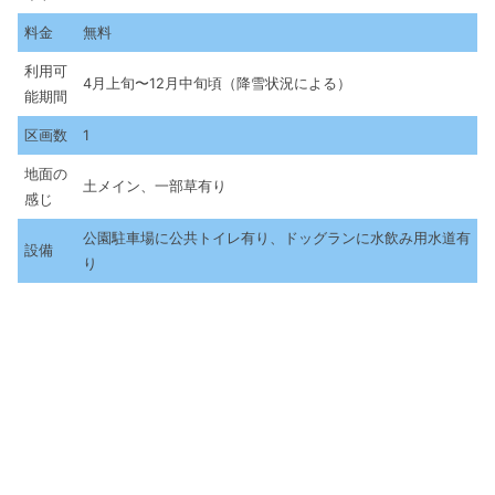
料金
無料
利用可
4月上旬〜12月中旬頃（降雪状況による）
能期間
区画数
1
地面の
土メイン、一部草有り
感じ
公園駐車場に公共トイレ有り、ドッグランに水飲み用水道有
設備
り