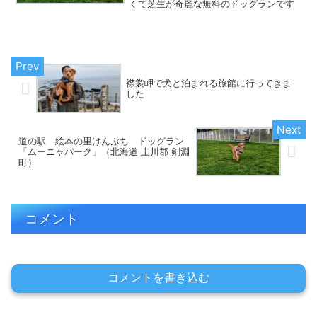
くて芝生が奇麗な無料のドッグランです
襟裳岬で犬と泊まれる旅館に行ってきま
した
道の駅 絵本の里けんぶち ドッグラン
「ムーニャパーク」（北海道 上川郡 剣淵
町）
コメント
コメントを書き込む